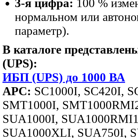
3-я цифра:
100 % измен
нормальном или автон
параметр).
В каталоге представле
(UPS):
ИБП (UPS) до 1000 ВА
APC:
SC1000I, SC420I, S
SMT1000I, SMT1000RMI
SUA1000I, SUA1000RMI
SUA1000XLI, SUA750I,