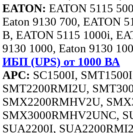
EATON:
EATON 5115 500
Eaton 9130 700, EATON 5
B, EATON 5115 1000i, E
9130 1000, Eaton 9130 1
ИБП (UPS) от 1000 ВА
APC:
SC1500I, SMT1500I
SMT2200RMI2U, SMT300
SMX2200RMHV2U, SMX
SMX3000RMHV2UNC, SU
SUA2200I, SUA2200RMI2