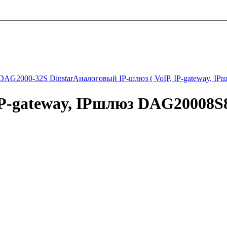
DAG2000-32S Dinstar
Аналоговый IP-шлюз ( VoIP, IP-gateway, 
IP-gateway, IPшлюз DAG20008S