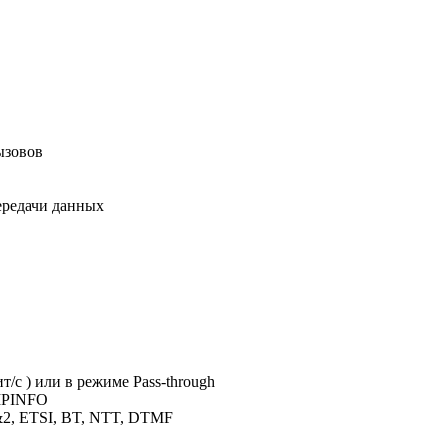
ызовов
ередачи данных
т/с ) или в режиме Pass-through
SIPINFO
 &2, ETSI, BT, NTT, DTMF