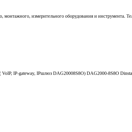
 монтажного, измерительного оборудования и инструмента. Телеф
 VoIP, IP-gateway, IPшлюз DAG20008S8O) DAG2000-8S8O Dinsta