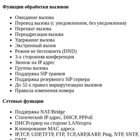
Функции обработки вызовов
Ожидание вызова
Перевод вызова (с уведомлением, без уведомления)
Перехват вызова
Переадресация вызова
Удержание вызова
Экстренный вызов
Режим не беспокоить (DND)
3-х сторонняя конференция
Звонок на IP адрес
Группы вызова
Поддержка SIP транков
Поддержка резервного SIP сервера
До 32-х правил маршрутизации вызовов
Правила изменения номера
Сетевые функции
Поддержка NAT/Bridge
Статический IP адрес, DHCP, PPPoE
DHCPсервер на стороне LANпорта
Клонирование MAC адреса
IP,TCP, UDP,TFTP, FTP, TCP,ARP,RARP, Ping, NTP, SNTP, H
DMZ