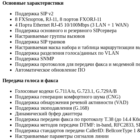
Основные характеристики
Поддержка SIP v2
8 FXSпортов, RJ-11, 8 портов FXORJ-11
4 Порта Ethernet RJ-45 10/100Mbps (3 LAN + 1 WAN)
Поддержка основного и резервного SIPсервера
Настраиваемые группы вызовов
Поддержка SIP транков
Настраиваемая маска набора и таблица маршрутизации в
Поддержка разделения голоса/данных по VLAN
Поддержка SNMP
Поддержка протоколов для передачи факса и модемной п
Автоматическое обновление ПО
Передача голоса и факса
Голосовые кодеки G.711A/u, G.723.1, G.729A/B
Поддержка генерации комфортного шума (CNG)
Поддержка обнаружения речевой активности (VAD)
Поддержка эхоподавления (G.168)
Динамический буфер джиттера
Поддержка передачи факса по протоколу T.38 (до 14.4 Кби
Поддержка методов передачи DTMF: in-band, RFC2833, 
Поддержка стандартов передачи CallerID: BellcoreType 1
Настраиваемые параметры сигналов линии