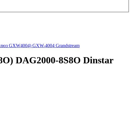
IPшлюз GXW4004) GXW-4004 Grandstream
8O) DAG2000-8S8O Dinstar