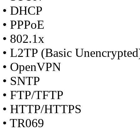
• DHCP
• PPPoE
• 802.1x
• L2TP (Basic Unencrypted
• OpenVPN
• SNTP
• FTP/TFTP
• HTTP/HTTPS
• TR069