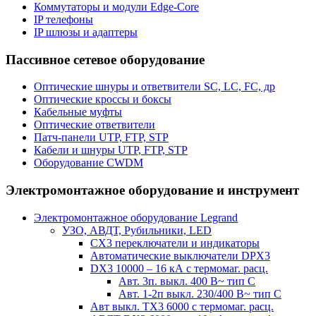
Коммутаторы и модули Edge-Core
IP телефоны
IP шлюзы и адаптеры
Пассивное сетевое оборудование
Оптические шнуры и ответвители SC, LC, FC, др
Оптические кроссы и боксы
Кабельные муфты
Оптические ответвители
Патч-панели UTP, FTP, STP
Кабели и шнуры UTP, FTP, STP
Оборудование CWDM
Электромонтажное оборудование и инструмент
Электромонтажное оборудование Legrand
УЗО, АВДТ, Рубильники, LED
CX3 переключатели и индикаторы
Автоматические выключатели DPX3
DX3 10000 – 16 кА с термомаг. расц.
Авт. 3п. выкл. 400 В~ тип С
Авт. 1-2п выкл. 230/400 В~ тип С
Авт выкл. TX3 6000 с термомаг. расц.