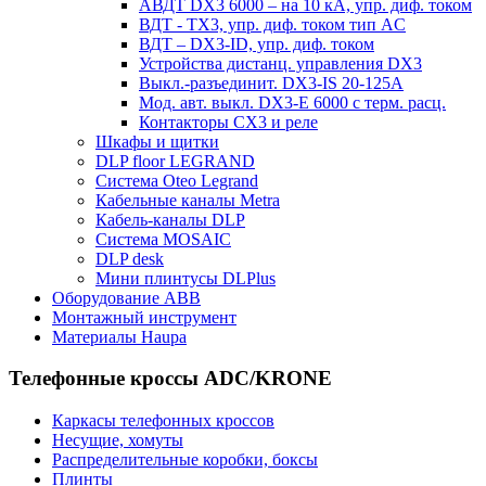
АВДТ DX3 6000 – на 10 кА, упр. диф. током
ВДТ - TX3, упр. диф. током тип AC
ВДТ – DX3-ID, упр. диф. током
Устройства дистанц. управления DX3
Выкл.-разъединит. DX3-IS 20-125А
Мод. авт. выкл. DX3-E 6000 с терм. расц.
Контакторы CX3 и реле
Шкафы и щитки
DLP floor LEGRAND
Система Oteo Legrand
Кабельные каналы Metra
Кабель-каналы DLP
Система MOSAIC
DLP desk
Мини плинтусы DLPlus
Оборудование ABB
Монтажный инструмент
Материалы Haupa
Телефонные кроссы ADC/KRONE
Каркасы телефонных кроссов
Несущие, хомуты
Распределительные коробки, боксы
Плинты