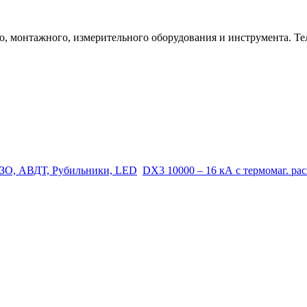
 монтажного, измерительного оборудования и инструмента. Телеф
ЗО, АВДТ, Рубильники, LED
DX3 10000 – 16 кА с термомаг. рас