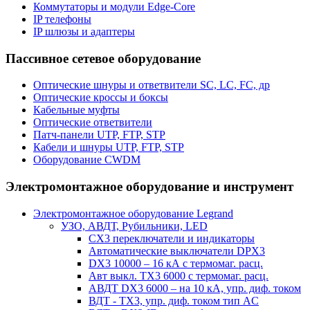
Коммутаторы и модули Edge-Core
IP телефоны
IP шлюзы и адаптеры
Пассивное сетевое оборудование
Оптические шнуры и ответвители SC, LC, FC, др
Оптические кроссы и боксы
Кабельные муфты
Оптические ответвители
Патч-панели UTP, FTP, STP
Кабели и шнуры UTP, FTP, STP
Оборудование CWDM
Электромонтажное оборудование и инструмент
Электромонтажное оборудование Legrand
УЗО, АВДТ, Рубильники, LED
CX3 переключатели и индикаторы
Автоматические выключатели DPX3
DX3 10000 – 16 кА с термомаг. расц.
Авт выкл. TX3 6000 с термомаг. расц.
АВДТ DX3 6000 – на 10 кА, упр. диф. током
ВДТ - TX3, упр. диф. током тип AC