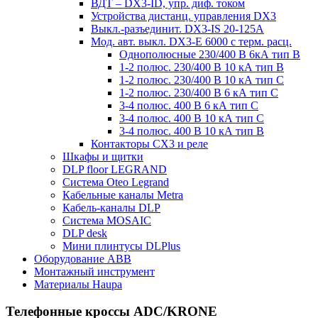
ВДТ – DX3-ID, упр. диф. током
Устройства дистанц. управления DX3
Выкл.-разъединит. DX3-IS 20-125А
Мод. авт. выкл. DX3-E 6000 с терм. расц.
Однополюсные 230/400 В 6кА тип B
1-2 полюс. 230/400 В 10 кА тип B
1-2 полюс. 230/400 В 10 кА тип С
1-2 полюс. 230/400 В 6 кА тип С
3-4 полюс. 400 В 6 кА тип С
3-4 полюс. 400 В 10 кА тип С
3-4 полюс. 400 В 10 кА тип B
Контакторы CX3 и реле
Шкафы и щитки
DLP floor LEGRAND
Система Oteo Legrand
Кабельные каналы Metra
Кабель-каналы DLP
Система MOSAIC
DLP desk
Мини плинтусы DLPlus
Оборудование ABB
Монтажный инструмент
Материалы Haupa
Телефонные кроссы ADC/KRONE