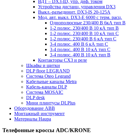
ВДТ – DX3-ID, упр. диф. током
Устройства дистанц. управления DX3
Выкл.-разъединит. DX3-IS 20-125А
Мод. авт. выкл. DX3-E 6000 с терм. расц.
Однополюсные 230/400 В 6кА тип B
1-2 полюс. 230/400 В 10 кА тип B
1-2 полюс. 230/400 В 10 кА тип С
1-2 полюс. 230/400 В 6 кА тип С
3-4 полюс. 400 В 6 кА тип С
3-4 полюс. 400 В 10 кА тип С
3-4 полюс. 400 В 10 кА тип B
Контакторы CX3 и реле
Шкафы и щитки
DLP floor LEGRAND
Система Oteo Legrand
Кабельные каналы Metra
Кабель-каналы DLP
Система MOSAIC
DLP desk
Мини плинтусы DLPlus
Оборудование ABB
Монтажный инструмент
Материалы Haupa
Телефонные кроссы ADC/KRONE