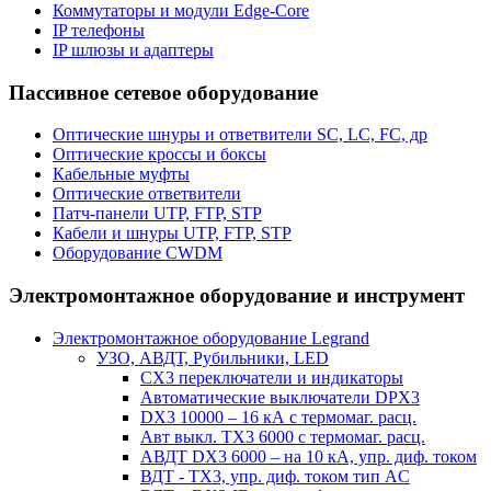
Коммутаторы и модули Edge-Core
IP телефоны
IP шлюзы и адаптеры
Пассивное сетевое оборудование
Оптические шнуры и ответвители SC, LC, FC, др
Оптические кроссы и боксы
Кабельные муфты
Оптические ответвители
Патч-панели UTP, FTP, STP
Кабели и шнуры UTP, FTP, STP
Оборудование CWDM
Электромонтажное оборудование и инструмент
Электромонтажное оборудование Legrand
УЗО, АВДТ, Рубильники, LED
CX3 переключатели и индикаторы
Автоматические выключатели DPX3
DX3 10000 – 16 кА с термомаг. расц.
Авт выкл. TX3 6000 с термомаг. расц.
АВДТ DX3 6000 – на 10 кА, упр. диф. током
ВДТ - TX3, упр. диф. током тип AC