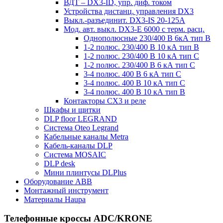
ВДТ – DX3-ID, упр. диф. током
Устройства дистанц. управления DX3
Выкл.-разъединит. DX3-IS 20-125А
Мод. авт. выкл. DX3-E 6000 с терм. расц.
Однополюсные 230/400 В 6кА тип B
1-2 полюс. 230/400 В 10 кА тип B
1-2 полюс. 230/400 В 10 кА тип С
1-2 полюс. 230/400 В 6 кА тип С
3-4 полюс. 400 В 6 кА тип С
3-4 полюс. 400 В 10 кА тип С
3-4 полюс. 400 В 10 кА тип B
Контакторы CX3 и реле
Шкафы и щитки
DLP floor LEGRAND
Система Oteo Legrand
Кабельные каналы Metra
Кабель-каналы DLP
Система MOSAIC
DLP desk
Мини плинтусы DLPlus
Оборудование ABB
Монтажный инструмент
Материалы Haupa
Телефонные кроссы ADC/KRONE