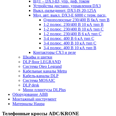
ВДТ – DX3-ID, упр. диф. током
Устройства дистанц. управления DX3
Выкл.-разъединит. DX3-IS 20-125А
Мод. авт. выкл. DX3-E 6000 с терм. расц.
Однополюсные 230/400 В 6кА тип B
1-2 полюс. 230/400 В 10 кА тип B
1-2 полюс. 230/400 В 10 кА тип С
1-2 полюс. 230/400 В 6 кА тип С
3-4 полюс. 400 В 6 кА тип С
3-4 полюс. 400 В 10 кА тип С
3-4 полюс. 400 В 10 кА тип B
Контакторы CX3 и реле
Шкафы и щитки
DLP floor LEGRAND
Система Oteo Legrand
Кабельные каналы Metra
Кабель-каналы DLP
Система MOSAIC
DLP desk
Мини плинтусы DLPlus
Оборудование ABB
Монтажный инструмент
Материалы Haupa
Телефонные кроссы ADC/KRONE