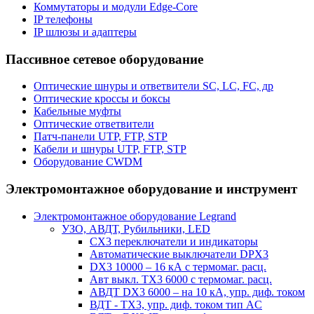
Коммутаторы и модули Edge-Core
IP телефоны
IP шлюзы и адаптеры
Пассивное сетевое оборудование
Оптические шнуры и ответвители SC, LC, FC, др
Оптические кроссы и боксы
Кабельные муфты
Оптические ответвители
Патч-панели UTP, FTP, STP
Кабели и шнуры UTP, FTP, STP
Оборудование CWDM
Электромонтажное оборудование и инструмент
Электромонтажное оборудование Legrand
УЗО, АВДТ, Рубильники, LED
CX3 переключатели и индикаторы
Автоматические выключатели DPX3
DX3 10000 – 16 кА с термомаг. расц.
Авт выкл. TX3 6000 с термомаг. расц.
АВДТ DX3 6000 – на 10 кА, упр. диф. током
ВДТ - TX3, упр. диф. током тип AC