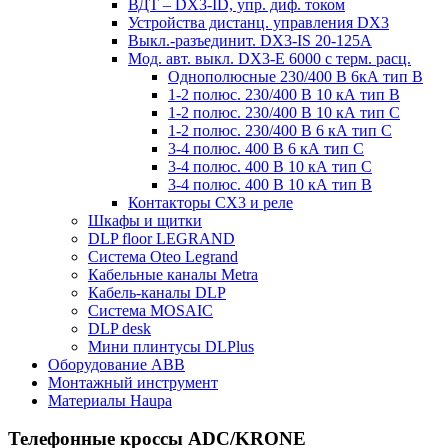
ВДТ – DX3-ID, упр. диф. током
Устройства дистанц. управления DX3
Выкл.-разъединит. DX3-IS 20-125А
Мод. авт. выкл. DX3-E 6000 с терм. расц.
Однополюсные 230/400 В 6кА тип B
1-2 полюс. 230/400 В 10 кА тип B
1-2 полюс. 230/400 В 10 кА тип С
1-2 полюс. 230/400 В 6 кА тип С
3-4 полюс. 400 В 6 кА тип С
3-4 полюс. 400 В 10 кА тип С
3-4 полюс. 400 В 10 кА тип B
Контакторы CX3 и реле
Шкафы и щитки
DLP floor LEGRAND
Система Oteo Legrand
Кабельные каналы Metra
Кабель-каналы DLP
Система MOSAIC
DLP desk
Мини плинтусы DLPlus
Оборудование ABB
Монтажный инструмент
Материалы Haupa
Телефонные кроссы ADC/KRONE