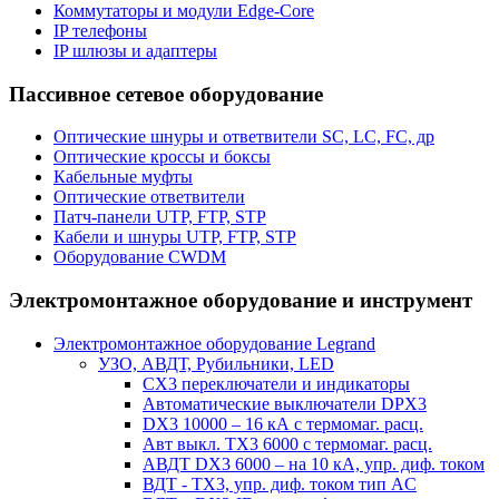
Коммутаторы и модули Edge-Core
IP телефоны
IP шлюзы и адаптеры
Пассивное сетевое оборудование
Оптические шнуры и ответвители SC, LC, FC, др
Оптические кроссы и боксы
Кабельные муфты
Оптические ответвители
Патч-панели UTP, FTP, STP
Кабели и шнуры UTP, FTP, STP
Оборудование CWDM
Электромонтажное оборудование и инструмент
Электромонтажное оборудование Legrand
УЗО, АВДТ, Рубильники, LED
CX3 переключатели и индикаторы
Автоматические выключатели DPX3
DX3 10000 – 16 кА с термомаг. расц.
Авт выкл. TX3 6000 с термомаг. расц.
АВДТ DX3 6000 – на 10 кА, упр. диф. током
ВДТ - TX3, упр. диф. током тип AC