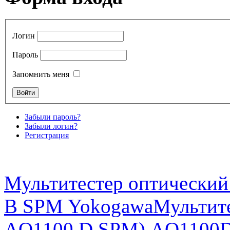
Логин
Пароль
Запомнить меня
Забыли пароль?
Забыли логин?
Регистрация
Мультитестер оптический
B SPM Yokogawa
Мультите
AQ1100 D SPM) AQ1100D