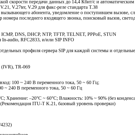
жкой скорости передачи данных до 14,4 Кбит/с и автоматическим
1, V.27ter, V.29 для факс-реле стандарта T.38
вызывающего абонента, уведомление о поступившем вызове, сле
бор номера последнего входящего звонка, поисковый вызов, св
 ICMP, DNS, DHCP, NTP, TFTP, TELNET, PPPoE, STUN
In-audio, RFC2833, и/или SIP INFO
отдельных профиля сервера SIP для каждой системы и отдельные
ю (IVR), TR-069
ход: 100 ~ 240 В переменного тока, 50 ~ 60 Гц;
0 ~ 240 В переменного тока, 50 ~ 60 Гц
C; Хранение: –20°C ~ 60°C; Влажность: 10% ~ 90% (без конденс
(Рекомендация ITU-T K.21, базовый уровень проверки)
/4232)
х кронштейнов