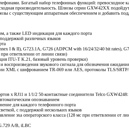
лефонами. Богатый набор телефонных функций: превосходное ка
осходная производительность. Шлюзы серии GXW42XX подойдут 
люзы с существующим аппаратным обеспечением и добавить подд
ром, а также LED индикация для каждого порта
с поддержкой различных языков
рта
x I & II), G723.1A, G726 (ADPCM with 16/24/32/40 bit rates), G7
 при ответвлении от линии связи)
ция ITU-T K.21, базовый уровень проверки)
 воспроизведения звукового сигнала для обозначения ожидани
ции XML с шифрованием TR-069 или AES, протоколы TLS/SRTP/
тов x RJ11 и 1/1/2 50-контактные соединители Telco GXW4248: 
автоматическим опознаванием
инение для каждого телефонного порта
веткой, с поддержкой нескольких языков
ление эха операторского класса (128 мс при ответвлении от ли
 G.729 A/B, iLBC