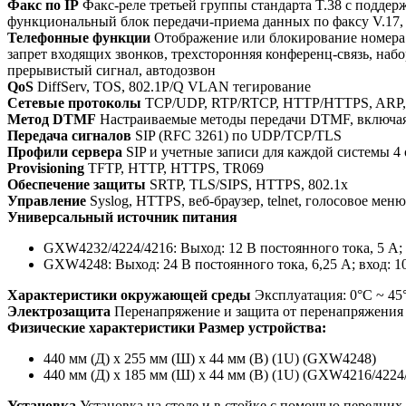
Факс по IP
Факс-реле третьей группы стандарта T.38 с поддер
функциональный блок передачи-приема данных по факсу V.17, V.2
Телефонные функции
Отображение или блокирование номера 
запрет входящих звонков, трехсторонняя конференц-связь, на
прерывистый сигнал, автодозвон
QoS
DiffServ, TOS, 802.1P/Q VLAN тегирование
Сетевые протоколы
TCP/UDP, RTP/RTCP, HTTP/HTTPS, ARP,
Метод DTMF
Настраиваемые методы передачи DTMF, включая 
Передача сигналов
SIP (RFC 3261) по UDP/TCP/TLS
Профили сервера
SIP и учетные записи для каждой системы 4 
Provisioning
TFTP, HTTP, HTTPS, TR069
Обеспечение защиты
SRTP, TLS/SIPS, HTTPS, 802.1x
Управление
Syslog, HTTPS, веб-браузер, telnet, голосовое мен
Универсальный источник питания
GXW4232/4224/4216: Выход: 12 В постоянного тока, 5 А; в
GXW4248: Выход: 24 В постоянного тока, 6,25 А; вход: 10
Характеристики окружающей среды
Эксплуатация: 0°C ~ 45°
Электрозащита
Перенапряжение и защита от перенапряжения 
Физические характеристики Размер устройства:
440 мм (Д) x 255 мм (Ш) x 44 мм (В) (1U) (GXW4248)
440 мм (Д) x 185 мм (Ш) x 44 мм (В) (1U) (GXW4216/4224
Установка
Установка на столе и в стойке с помощью передни