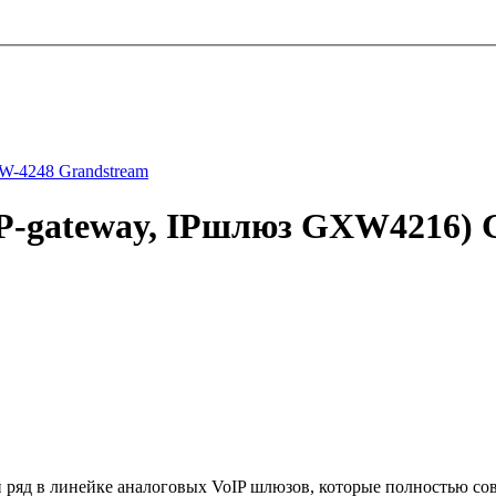
W-4248 Grandstream
IP-gateway, IPшлюз GXW4216)
яд в линейке аналоговых VoIP шлюзов, которые полностью сов