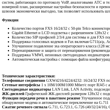
систем, работающих по протоколу VoIP, аналоговыми АТС и те
номерной план, расширенные настройки безопасности и прев
шлюзов экономически выгодно, так позволяет использовать ш
Функции
Количество портов FXS 16/24/32 c 50-pin Telco коннекто
Gigabit Ethernet и LCD подсветка с разрешением 128х32 
Количество SIP профилей 2/3/4 для системы и для FXS по
Поддержка голосовых кодеков и Fax включая G711(a/μ, Anne
Улучшенное подавление эха операторского класса (128 мс
Перенапряжение и защита от перенапряжения (рекоменда
Поддержка VMWI, неоновых светодиодных индикаторов и
Автоматическая настройка с помощью файла конфигура
Технические характеристики:
Телефонные соединения
GXW4216/4224/4232: 16/24/32 FXS пор
Сетевые интерфейсы
1 x 10M/100M/1000 Мбит/с порт RJ45 с 
Светодиодные индикаторы
LAN Link, LAN Activity, подсоед
ЖК-дисплей
Графический ЖК-дисплей размером 128x32 с подс
Функции передачи речи в пакетном режиме
Улучшенное подав
обнаружение модема и автоматическое переключение на G.711
Сжатие речевого сигнала
G.711, G.723.1, G.726 (40/32/24/16),