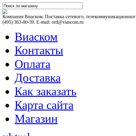
Цена
на
Компания Виаском. Поставка сетевого, телекоммуникационного
IP
-
(495) 363-80-39. E-mail: ord@viascom.ru
телефоны
рассчитываемая
Виаском
исходя
из
курса
Контакты
американского
доллара
на
Оплата
текущий
момент.
Заказать
Доставка
и
купить
IP
-
Как заказать
оборудование
(само
вывоз
Карта сайта
в
Москве,
доставляем
Магазин
в
регионы)
можно
двумя
способами.