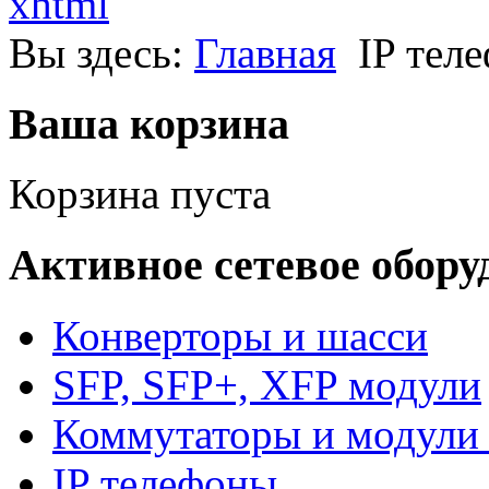
xhtml
1.
Выбрать
Вы здесь:
Главная
IP тел
телефон
в
каталоге.
2.
Отправить
Ваша корзина
артикул,
количество,
необходимость
доставки
Корзина пуста
(адрес)
и
реквизиты
на
Активное сетевое обору
почту
ord@viascom.ru
,
указав
в
теме
письма
Конверторы и шасси
"Заказ"
SFP, SFP+, XFP модули
Коммутаторы и модули 
IP телефоны