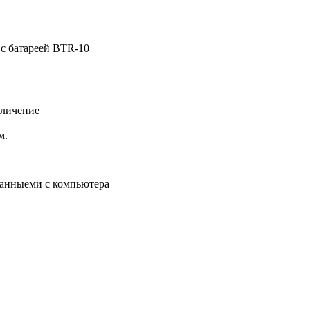
 с батареей BTR-10
еличение
м.
анныеми с компьютера