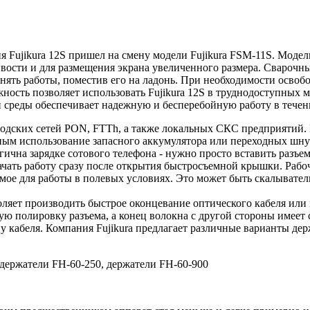
Fujikura 12S пришел на смену модели Fujikura FSM-11S. Модель
ивости и для размещения экрана увеличенного размера. Сварочн
полнять работы, поместив его на ладонь. При необходимости ос
ность позволяет использовать Fujikura 12S в труднодоступных ме
 среды обеспечивает надежную и бесперебойную работу в течен
родских сетей PON, FTTh, а также локальных СКС предприятий. 
ужным использование запасного аккумулятора или переходных шн
гична зарядке сотового телефона - нужно просто вставить разъем
ачать работу сразу после открытия быстросъемной крышки. Рабо
имое для работы в полевых условиях. Это может быть скалывател
воляет производить быстрое оконцевание оптического кабеля и
ую полировку разъема, а конец волокна с другой стороны имеет 
 кабеля. Компания Fujikura предлагает различные варианты держ
, держатели FH-60-250, держатели FH-60-900