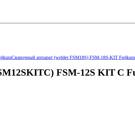
jikura
Сварочный аппарат (welder FSM18S) FSM-18S-KIT Fujikura
FSM12SKITС) FSM-12S KIT С Fu