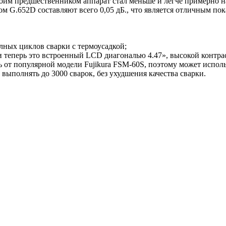
своим предшественником аппарат стал меньше и легче примерно н
м G.652D составляют всего 0,05 дБ., что является отличным по
лных циклов сварки с термоусадкой;
 теперь это встроенный LCD диагональю 4.47», высокой контрас
от популярной модели Fujikura FSM-60S, поэтому может исполь
ыполнять до 3000 сварок, без ухудшения качества сварки.