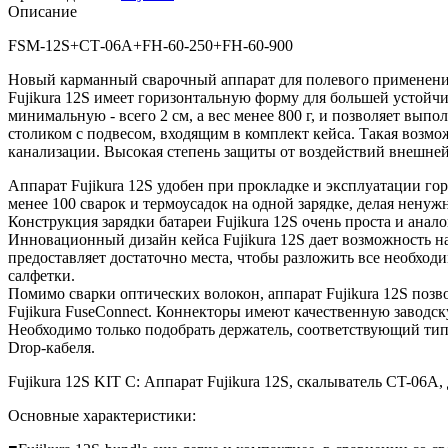
Описание
FSM-12S+СТ-06А+FH-60-250+FH-60-900
Новый карманный сварочный аппарат для полевого применения 
Fujikura 12S имеет горизонтальную форму для большей устойч
минимальную - всего 2 см, а вес менее 800 г, и позволяет вы
столиком с подвесом, входящим в комплект кейса. Такая возмож
канализации. Высокая степень защиты от воздействий внешней
Аппарат Fujikura 12S удобен при прокладке и эксплуатации го
менее 100 сварок и термоусадок на одной зарядке, делая нен
Конструкция зарядки батареи Fujikura 12S очень проста и анало
Инновационный дизайн кейса Fujikura 12S дает возможность н
предоставляет достаточно места, чтобы разложить все необход
салфетки.
Помимо сварки оптических волокон, аппарат Fujikura 12S поз
Fujikura FuseConnect. Коннекторы имеют качественную заводск
Необходимо только подобрать держатель, соответствующий типу
Drop-кабеля.
Fujikura 12S KIT C: Аппарат Fujikura 12S, скалыватель CT-06A
Основные характеристики: