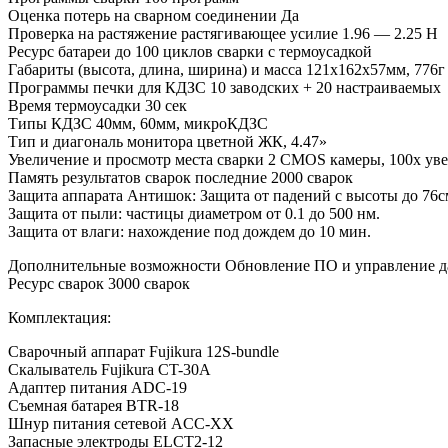
Оценка потерь на сварном соединении Да
Проверка на растяжение растягивающее усилие 1.96 — 2.25 Н
Ресурс батареи до 100 циклов сварки с термоусадкой
Габариты (высота, длина, ширина) и масса 121х162х57мм, 776г
Программы печки для КДЗС 10 заводских + 20 настраиваемых
Время термоусадки 30 сек
Типы КДЗС 40мм, 60мм, микроКДЗС
Тип и диагональ монитора цветной ЖК, 4.47»
Увеличение и просмотр места сварки 2 CMOS камеры, 100х ув
Память результатов сварок последние 2000 сварок
Защита аппарата Антишок: Защита от падений с высоты до 76с
Защита от пыли: частицы диаметром от 0.1 до 500 нм.
Защита от влаги: нахождение под дождем до 10 мин.
Дополнительные возможности Обновление ПО и управление д
Ресурс сварок 3000 сварок
Комплектация:
Сварочный аппарат Fujikura 12S-bundle
Скалыватель Fujikura CT-30A
Адаптер питания ADC-19
Съемная батарея BTR-18
Шнур питания сетевой ACC-XX
Запасные электроды ELCT2-12