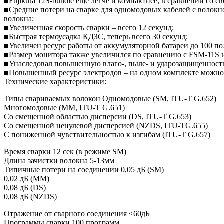
■Fujikura 12S-bundle еще легче и компактнее, в сравнении со 
■Средние потери на сварке для одномодовых кабелей с волокно
волокна;
■Увеличенная скорость сварки – всего 12 секунд;
■Быстрая термоусадка КДЗС, теперь всего 30 секунд;
■Увеличен ресурс работы от аккумуляторной батареи до 100 по
■Размер монитора также увеличился по сравнению с FSM-11S и
■Унаследовал повышенную влаго-, пыле- и ударозащищенность 
■Повышенный ресурс электродов – на одном комплекте можно в
Технические характеристики:
Типы свариваемых волокон Одномодовые (SM, ITU-T G.652)
Многомодовые (MM, ITU-T G.651)
Со смещенной областью дисперсии (DS, ITU-T G.653)
Со смещенной ненулевой дисперсией (NZDS, ITU-TG.655)
С пониженной чувствительностью к изгибам (ITU-T G.657)
Время сварки 12 сек (в режиме SM)
Длина зачистки волокна 5-13мм
Типичные потери на соединении 0,05 дБ (SM)
0,02 дБ (ММ)
0,08 дБ (DS)
0,08 дБ (NZDS)
Отражение от сварного соединения ≤60дБ
Программы сварки 100 программ