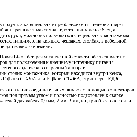
 получила кардинальные преобразования - теперь аппарат
ый аппарат имеет максимальную толщину менее 6 см, а
вободить руки, можно воспользоваться специальным монтажным
стах, например, на крышах, чердаках, столбах, в кабельной
ие длительного времени.
Новая Li-ion батарея увеличенной емкости обеспечивает не
уров для подключения к внешнему источнику питания.
 сетевого адаптера в сварочный аппарат.
чий столик монтажника, который находится внутри кейса,
ь Fujikura CT-30A или Fujikura CT-06A, стрипперы, КДЗС,
ли изготовление соединительных шнуров с помощью коннекторов
скол под прямым углом и полностью подготовлен к сварке.
ателей для кабеля 0,9 мм, 2 мм, 3 мм, внутриобъектового или