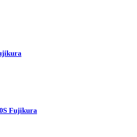
ujikura
0S Fujikura