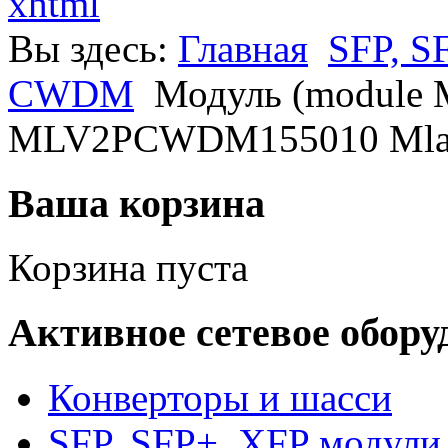
xhtml
Вы здесь:
Главная
SFP, S
CWDM
Модуль (module
MLV2PCWDM155010 Mla
Ваша корзина
Корзина пуста
Активное сетевое обору
Конверторы и шасси
SFP, SFP+, XFP модули